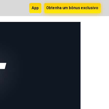
App
Obtenha um bônus exclusivo